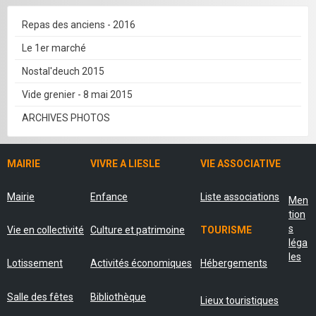
Repas des anciens - 2016
Le 1er marché
Nostal'deuch 2015
Vide grenier - 8 mai 2015
ARCHIVES PHOTOS
MAIRIE
VIVRE A LIESLE
VIE ASSOCIATIVE
Mairie
Enfance
Liste associations
Men
tion
s
Vie en collectivité
Culture et patrimoine
TOURISME
léga
les
Lotissement
Activités économiques
Hébergements
Salle des fêtes
Bibliothèque
Lieux touristiques