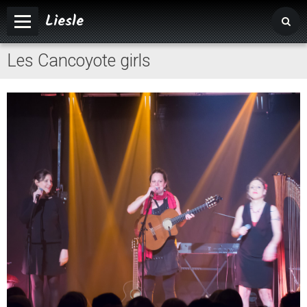
Liesle
Les Cancoyote girls
Accueil
Mairie
Vivre à Liesle
Vie associative
Tourisme