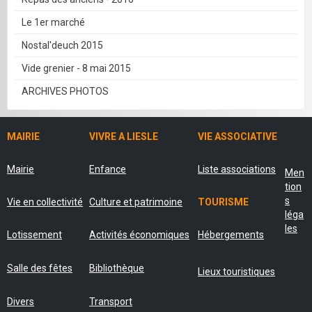
Le 1er marché
Nostal'deuch 2015
Vide grenier - 8 mai 2015
ARCHIVES PHOTOS
MAIRIE
VIVRE A LIESLE
VIE ASSOCIATIVE
Mairie
Enfance
Liste associations
Men
tion
s
Vie en collectivité
Culture et patrimoine
TOURISME
léga
les
Lotissement
Activités économiques
Hébergements
Salle des fêtes
Bibliothèque
Lieux touristiques
Divers
Transport