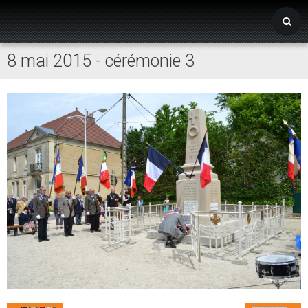
8 mai 2015 - cérémonie 3
Accueil
Mairie
Vivre à Liesle
Vie associative
Tourisme