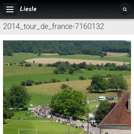
Liesle
2014_tour_de_france-7160132
Accueil
Mairie
Vivre à Liesle
Vie associative
Tourisme