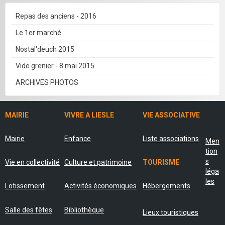
Repas des anciens - 2016
Le 1er marché
Nostal'deuch 2015
Vide grenier - 8 mai 2015
ARCHIVES PHOTOS
MAIRIE
VIVRE A LIESLE
VIE ASSOCIATIVE
Mairie
Enfance
Liste associations
Men
tion
s
Vie en collectivité
Culture et patrimoine
TOURISME
léga
les
Lotissement
Activités économiques
Hébergements
Salle des fêtes
Bibliothèque
Lieux touristiques