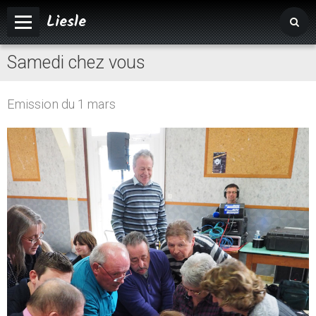
Liesle
Samedi chez vous
Accueil
Mairie
Emission du 1 mars
Vivre à Liesle
Vie associative
Tourisme