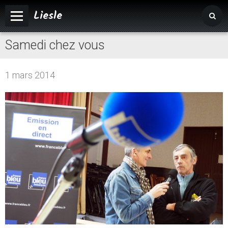
Liesle
Samedi chez vous
Accueil
Mairie
1 mars 2014
Vivre à Liesle
Vie associative
Tourisme