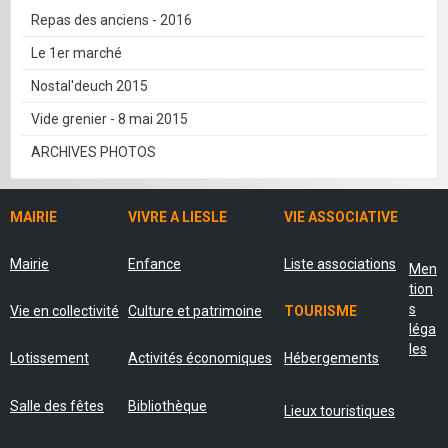
Repas des anciens - 2016
Le 1er marché
Nostal'deuch 2015
Vide grenier - 8 mai 2015
ARCHIVES PHOTOS
MAIRIE
VIVRE A LIESLE
VIE ASSOCIATIVE
Mairie
Enfance
Liste associations
Men
tion
s
Vie en collectivité
Culture et patrimoine
TOURISME
léga
les
Lotissement
Activités économiques
Hébergements
Salle des fêtes
Bibliothèque
Lieux touristiques