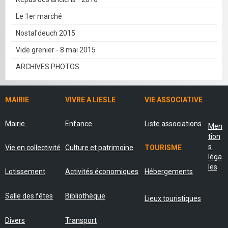
Le 1er marché
Nostal'deuch 2015
Vide grenier - 8 mai 2015
ARCHIVES PHOTOS
MAIRIE
VIVRE A LIESLE
VIE ASSOCIATIVE
Mairie
Enfance
Liste associations
Men
tion
s
Vie en collectivité
Culture et patrimoine
TOURISME
léga
les
Lotissement
Activités économiques
Hébergements
Salle des fêtes
Bibliothèque
Lieux touristiques
Divers
Transport