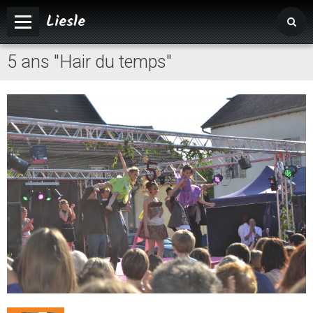
Liesle
5 ans "Hair du temps"
Accueil
Mairie
Vivre à Liesle
Vie associative
Tourisme