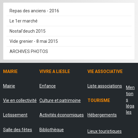
Repas des anciens - 2016
Le 1er marché
Nostal'deuch 2015
Vide grenier - 8 mai 2015
ARCHIVES PHOTOS
MAIRIE
VIVRE A LIESLE
VIE ASSOCIATIVE
Mairie
Enfance
Liste associations
Men
tion
s
Vie en collectivité
Culture et patrimoine
TOURISME
léga
les
Lotissement
Activités économiques
Hébergements
Salle des fêtes
Bibliothèque
Lieux touristiques