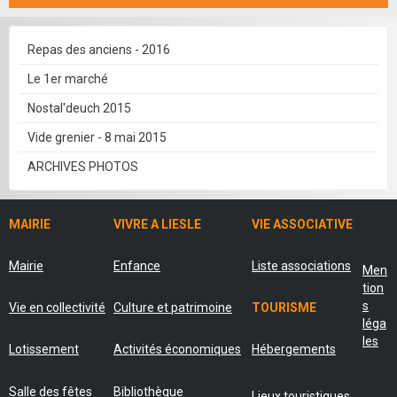
Repas des anciens - 2016
Le 1er marché
Nostal'deuch 2015
Vide grenier - 8 mai 2015
ARCHIVES PHOTOS
MAIRIE
VIVRE A LIESLE
VIE ASSOCIATIVE
Mairie
Enfance
Liste associations
Men
tion
s
Vie en collectivité
Culture et patrimoine
TOURISME
léga
les
Lotissement
Activités économiques
Hébergements
Salle des fêtes
Bibliothèque
Lieux touristiques