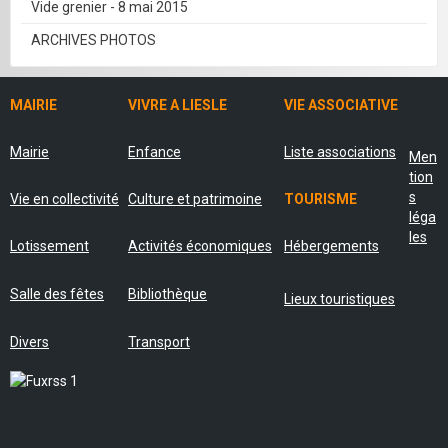
Vide grenier - 8 mai 2015
ARCHIVES PHOTOS
MAIRIE
VIVRE A LIESLE
VIE ASSOCIATIVE
Mairie
Enfance
Liste associations
Men
tion
s
Vie en collectivité
Culture et patrimoine
TOURISME
léga
les
Lotissement
Activités économiques
Hébergements
Salle des fêtes
Bibliothèque
Lieux touristiques
Divers
Transport