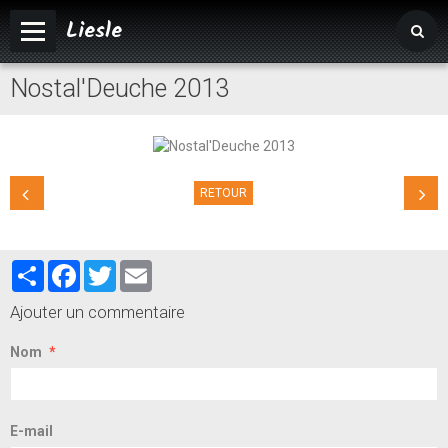
Liesle
Nostal'Deuche 2013
Accueil
Mairie
Vivre à Liesle
RETOUR
Vie associative
Tourisme
Partager
Facebook
Twitter
Email
Ajouter un commentaire
Nom
E-mail