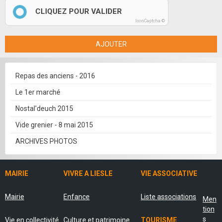
CLIQUEZ POUR VALIDER
IconCaptcha ©
AJOUTER
Repas des anciens - 2016
Le 1er marché
Nostal'deuch 2015
Vide grenier - 8 mai 2015
ARCHIVES PHOTOS
MAIRIE
VIVRE A LIESLE
VIE ASSOCIATIVE
Mairie
Enfance
Liste associations
Men
tion
s
Vie en collectivité
Culture et patrimoine
TOURISME