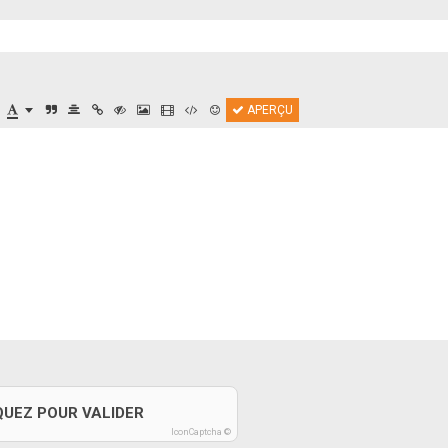
APERÇU
QUEZ POUR VALIDER
IconCaptcha ©