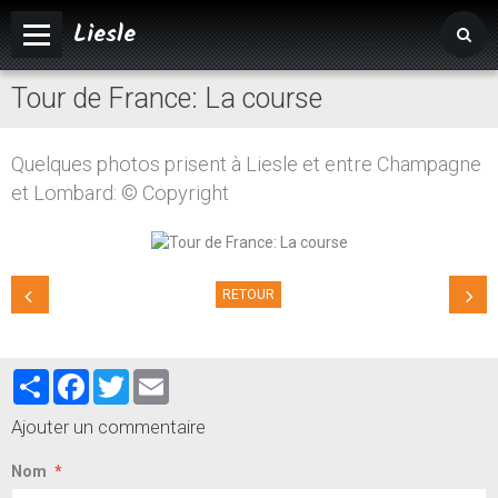
Liesle
Tour de France: La course
Accueil
Mairie
Quelques photos prisent à Liesle et entre Champagne
Vivre à Liesle
et Lombard: © Copyright
Vie associative
Tourisme
RETOUR
Partager
Facebook
Twitter
Email
Ajouter un commentaire
Nom