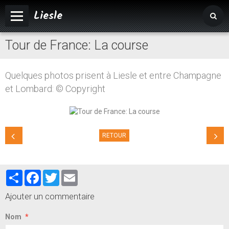
Liesle
Tour de France: La course
Accueil
Mairie
Quelques photos prisent à Liesle et entre Champagne
Vivre à Liesle
et Lombard: © Copyright
Vie associative
Tourisme
RETOUR
Partager
Facebook
Twitter
Email
Ajouter un commentaire
Nom