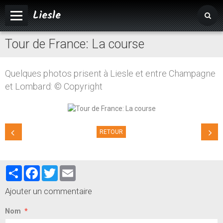
Liesle
Tour de France: La course
Accueil
Mairie
Quelques photos prisent à Liesle et entre Champagne
Vivre à Liesle
et Lombard: © Copyright
Vie associative
Tourisme
RETOUR
Partager
Facebook
Twitter
Email
Ajouter un commentaire
Nom