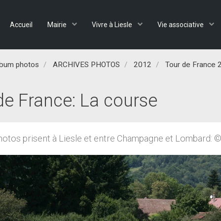
Accueil
Mairie
Vivre à Liesle
Vie associative
lbum photos
ARCHIVES PHOTOS
2012
Tour de France 
de France: La course
otos prisent à Liesle et entre Champagne et Lombard: ©