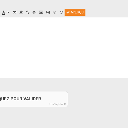
APERÇU
QUEZ POUR VALIDER
IconCaptcha ©