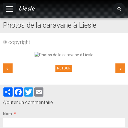
Liesle
Photos de la caravane à Liesle
Accueil
Mairie
© copyright
Vivre à Liesle
Vie associative
RETOUR
Tourisme
Partager
Facebook
Twitter
Email
Ajouter un commentaire
Nom