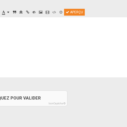
APERÇU
QUEZ POUR VALIDER
IconCaptcha ©