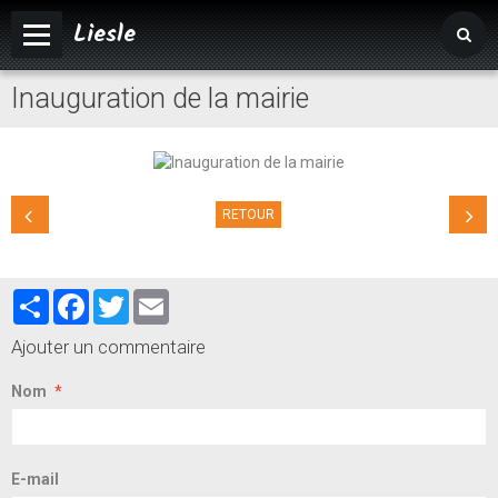
Liesle
Inauguration de la mairie
Accueil
Mairie
Vivre à Liesle
RETOUR
Vie associative
Tourisme
Partager
Facebook
Twitter
Email
Ajouter un commentaire
Nom
E-mail