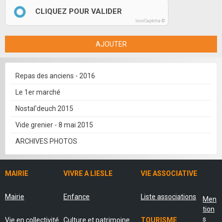
CLIQUEZ POUR VALIDER
IconCaptcha ©
AJOUTER
Repas des anciens - 2016
Le 1er marché
Nostal'deuch 2015
Vide grenier - 8 mai 2015
ARCHIVES PHOTOS
MAIRIE
VIVRE A LIESLE
VIE ASSOCIATIVE
Mairie
Enfance
Liste associations
Men
tion
s
Vie en collectivité
Culture et patrimoine
TOURISME