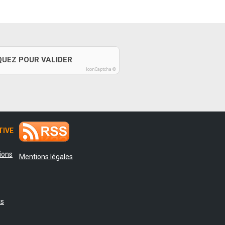
QUEZ POUR VALIDER
IconCaptcha ©
TIVE
tions
Mentions légales
ts