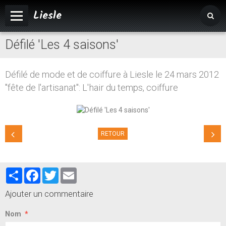
Liesle
Défilé 'Les 4 saisons'
Accueil
Mairie
Défilé de mode et de coiffure à Liesle le 24 mars 2012
Vivre à Liesle
"fête de l'artisanat": L'hair du temps, coiffure
Vie associative
Tourisme
RETOUR
Partager
Facebook
Twitter
Email
Ajouter un commentaire
Nom